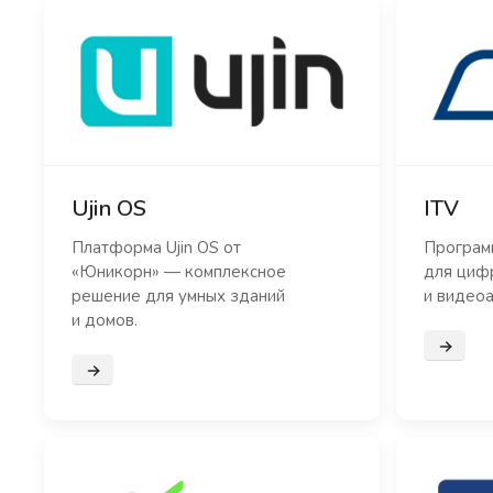
Ujin OS
ITV
Платформа Ujin OS от
Програм
«Юникорн» — комплексное
для циф
решение для умных зданий
и видеоа
и домов.
Подроб
Подробнее