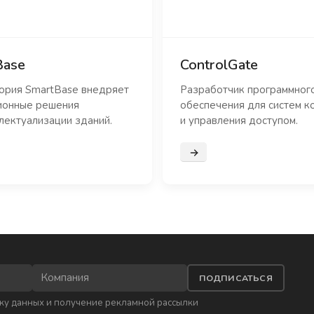
Base
ControlGate
ория SmartBase внедряет
Разработчик программног
ионные решения
обеспечения для систем к
лектуализации зданий.
и управления доступом.
нее
Подробнее
ПОДПИСАТЬСЯ
ку данных
и получение рекламной рассылки