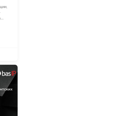
ции,
-
..