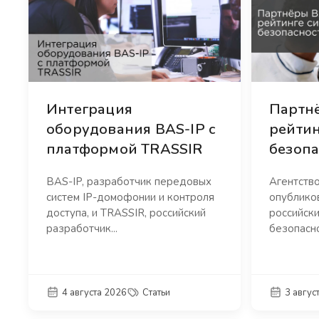
Интеграция
Партнё
оборудования BAS-IP с
рейтин
платформой TRASSIR
безопа
BAS-IP, разработчик передовых
Агентств
систем IP-домофонии и контроля
опублико
доступа, и TRASSIR, российский
российски
разработчик...
безопасно
4 августа 2026
Статьи
3 авгус