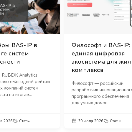
ры BAS-IP в
Философт и BAS-IP:
ге систем
единая цифровая
сности
экосистема для жил
комплекса
о RUБЕЖ Analytics
вало ежегодный рейтинг
Философт — российский
х компаний систем
разработчик инновационног
сти по итогам...
программного обеспечения
для умных домов...
та 2026
Статьи
30 июля 2026
Статьи