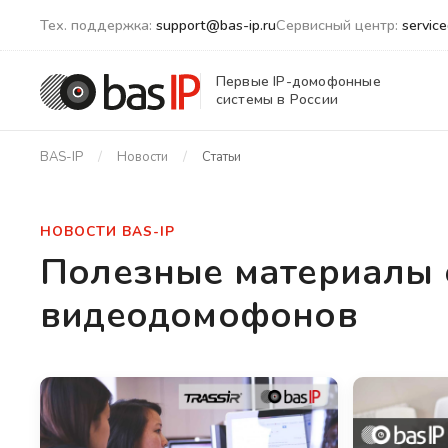
Тех. поддержка:
support@bas-ip.ru
Сервисный центр:
servic
Первые IP-домофонные
системы в России
BAS-IP
Новости
Статьи
НОВОСТИ BAS-IP
Полезные материалы 
видеодомофонов