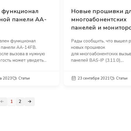
 функционал
Новые прошивки д
ной панели AA-
многоабонентских
панелей и мониторо
влен функционал
Рады сообщить, что вышел 
 панели AA-14FB.
новых прошивок
осле вызова в нужную
для многоабонентских вызы
 гость может увидеть...
панелей BAS-IP (3.11.0),...
а 2023
Статьи
23 сентября 2021
Статьи
1
2