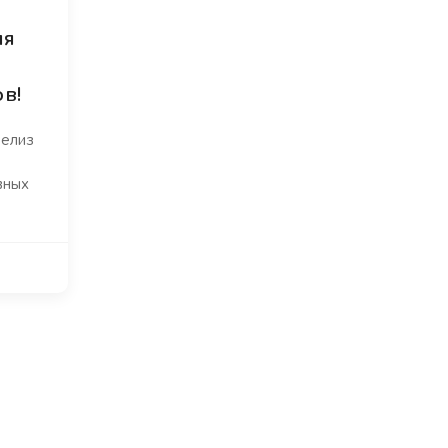
ля
в!
релиз
вных