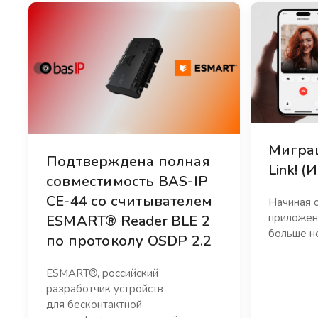
Миграц
Подтверждена полная
Link! 
совместимость BAS-IP
CE-44 со считывателем
Начиная с
приложени
ESMART® Reader BLE 2
больше не
по протоколу OSDP 2.2
ESMART®, российский
разработчик устройств
для бесконтактной