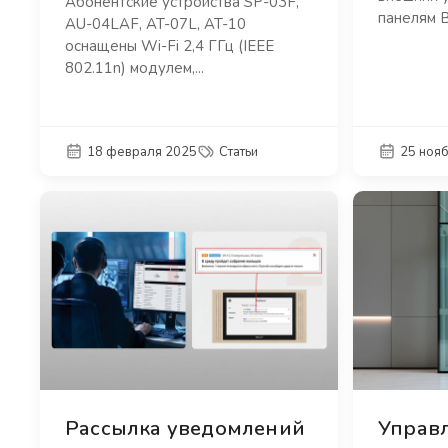
Абонентские устройства SP-03F,
панелям B
AU-04LAF, AT-07L, AT-10
оснащены Wi-Fi 2,4 ГГц (IEEE
802.11n) модулем,...
18 февраля 2025
Статьи
25 ноя
Рассылка уведомлений
Управ