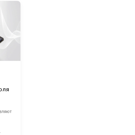
оля
вляют
.