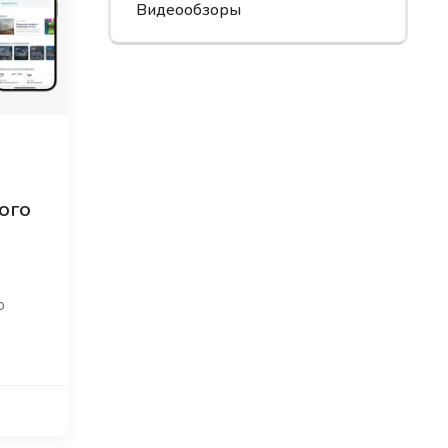
Видеообзоры
ого
о