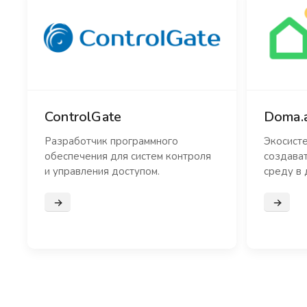
ControlGate
Doma.a
Разработчик программного
Экосисте
обеспечения для систем контроля
создава
и управления доступом.
среду в 
Подробнее
Подроб