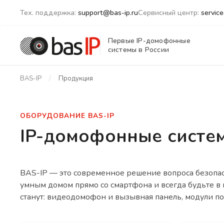
Тех. поддержка:
support@bas-ip.ru
Сервисный центр:
servic
Первые IP-домофонные
системы в России
BAS-IP
Продукция
ОБОРУДОВАНИЕ BAS-IP
IP-домофонные систе
BAS-IP — это современное решение вопроса безопас
умным домом прямо со смартфона и всегда будьте в
станут: видеодомофон и вызывная панель, модули п