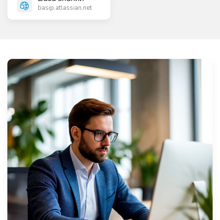
basip.atlassian.net