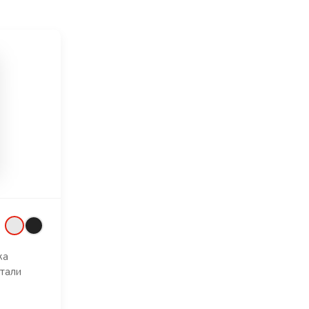
ка
тали