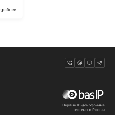
дробнее
Первые IP-домофонные
системы в России