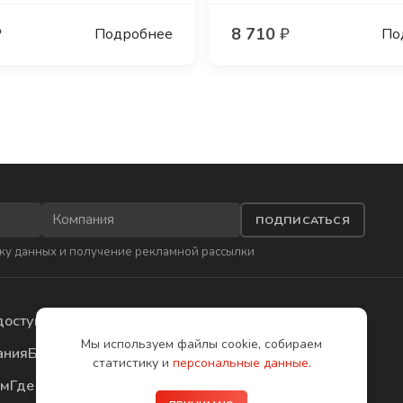
₽
8 710
₽
Подробнее
По
ПОДПИСАТЬСЯ
ку данных
и получение рекламной рассылки
доступа
Приложения
Мы используем файлы cookie, собираем
ания
Бесплатное обучение
статистику и
персональные данные
.
ом
Где купить