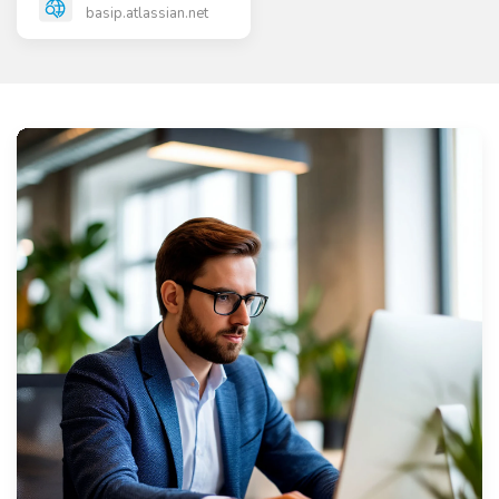
basip.atlassian.net