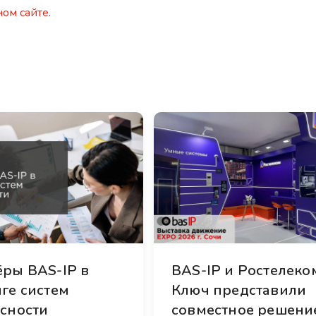
ом сайте
.
ры BAS-IP в
BAS-IP и Ростелеко
ге систем
Ключ представили
сности
совместное решени