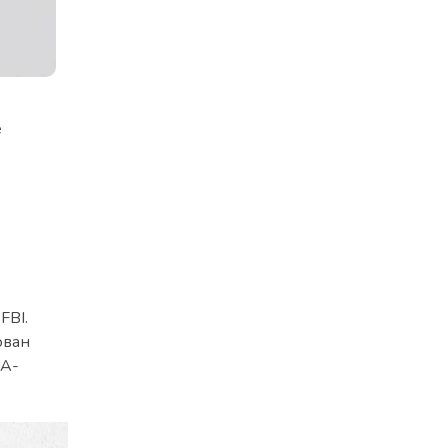
е
FBI.
ован
AA-