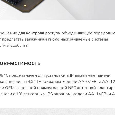
решение для контроля доступа, объединяющее передовы
т предлагать заказчикам гибко настраиваемые системы,
и и удобства.
совместимость
EM: предназначен для установки в IP вызывные панели
вания лиц и 4.3″ TFT экраном, модели AA-07FBI и AA-12
и OEM с внешней прямоугольной NFC антенной: адаптир
анели с 10″ сенсорным IPS экраном, модели AA-14FBI и 