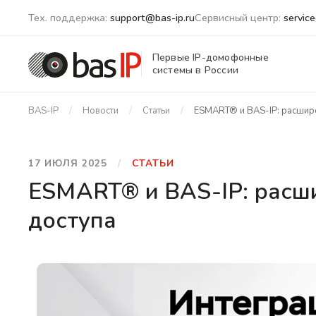
Тех. поддержка:
support@bas-ip.ru
Сервисный центр:
servic
Первые IP-домофонные
системы в России
BAS-IP
Новости
Статьи
ESMART® и BAS-IP: расшир
17 ИЮЛЯ 2025
СТАТЬИ
ESMART® и BAS-IP: расш
доступа