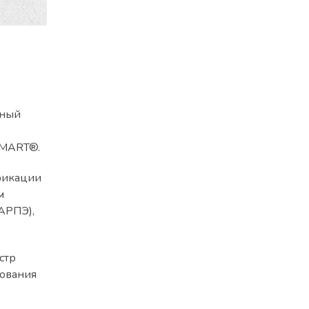
бный
SMART®.
фикации
м
АРПЭ),
стр
зования