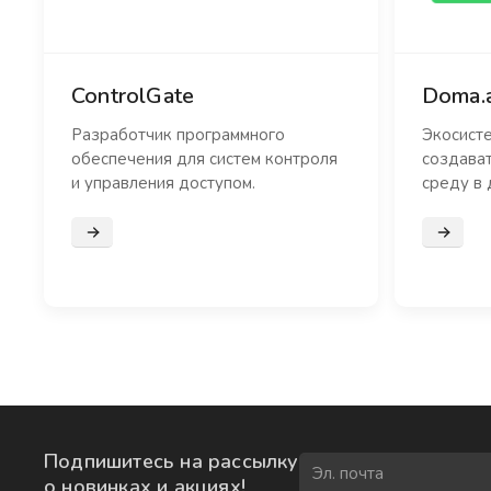
ControlGate
Doma.a
Разработчик программного
Экосисте
обеспечения для систем контроля
создава
и управления доступом.
среду в 
Подробнее
Подроб
Подпишитесь на рассылку
о новинках и акциях!