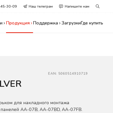
445-30-09
Наш телеграм
Напишите нам
и
Продукция
Поддержка
Загрузки
Где купить
EAN: 5060514910719
ILVER
рьком для накладного монтажа
 панелей AA-07B, AA-07BD, AA-07FB.