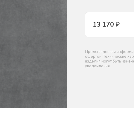
13 170
₽
Представленная информаци
офертой. Технические хар
изделия могут быть изме
уведомления.