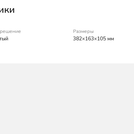
ики
 решение
Размеры
тый
382×163×105 мм