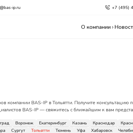
e@bas-ip.ru
+7 (495) 
О компании
Новост
в компании BAS-IP в Тольятти. Получите консультацию п
циалистов BAS-IP — свяжитесь с ближайшим к вам предста
оград
Воронеж
Екатеринбург
Казань
Краснодар
Красн
ара
Сургут
Тольятти
Тюмень
Уфа
Хабаровск
Челяби