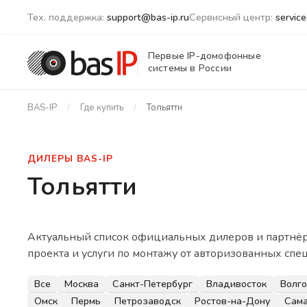
Тех. поддержка:
support@bas-ip.ru
Сервисный центр:
servic
Первые IP-домофонные
системы в России
BAS-IP
Где купить
Тольятти
ДИЛЕРЫ BAS-IP
Тольятти
Актуальный список официальных дилеров и партнёро
проекта и услуги по монтажу от авторизованных спе
Все
Москва
Санкт-Петербург
Владивосток
Волг
Омск
Пермь
Петрозаводск
Ростов-на-Дону
Сам