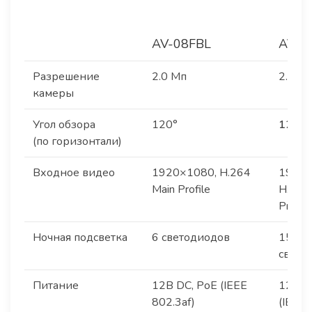
AV-08FBL
AV-0
Разрешение
2.0 Мп
2.0 М
камеры
Угол обзора
120°
120°
(по горизонтали)
Входное видео
1920×1080, H.264
1920×
Main Profile
H.264
Profile
Ночная подсветка
6 светодиодов
15
свето
Питание
12В DC, PoE (IEEE
12В D
802.3af)
(IEEE 