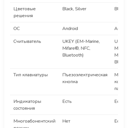
Цветовые
Black, Silver
Black, 
решения
ОС
Android
Androi
Считыватель
UKEY (EM-Marine,
UKEY 
Mifare®, NFC,
Marine
Bluetooth)
Mifare
Blueto
Тип клавиатуры
Пъезоэлектрическая
Механ
кнопка
кодон
панел
Индикаторы
Есть
Есть
состояния
Многоабонентский
Нет
Есть