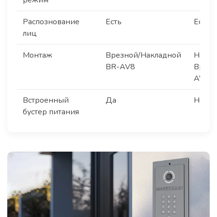
режим
Распознование
Есть
Есть
лиц
Монтаж
Врезной/Накладной
Накла
BR-AV8
Врезн
AV09
Встроенный
Да
Нет
бустер питания