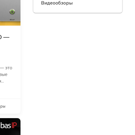
Видеообзоры
D —
— это
ивые
..
оры