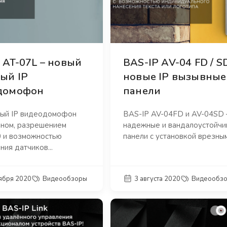
 AT-07L – новый
BAS-IP AV-04 FD / S
ый IP
новые IP вызывные
домофон
панели
ый IP видеодомофон
BAS-IP AV-04FD и AV-04SD 
аном, разрешением
надежные и вандалоустойч
 и возможностью
панели с установкой врезным.
ия датчиков...
тября 2020
Видеообзоры
3 августа 2020
Видеообз