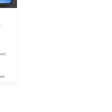
,
рей,
оры