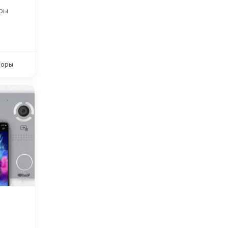
ры
зоры