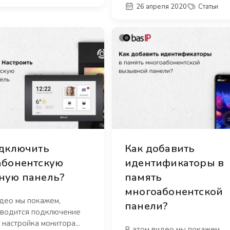
26 апреля 2020
Статьи
одключить
Как добавить
абонентскую
идентификаторы в
ную панель?
память
многоабонентской
идео мы покажем,
панели?
зводится подключение
 настройка монитора...
В этом видео мы покажем,