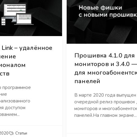
 Link – удалённое
Прошивка 4.1.0 для
ление
мониторов и 3.4.0 
ионалом
для многоабонентс
ств
панелей
о программное
ние
В марте 2020 года выпущен
рализованного
очередной релиз прошивок 
ия доступом
мониторов и многоабонентс
ванием...
панелей.На главном экране...
 2020
Статьи