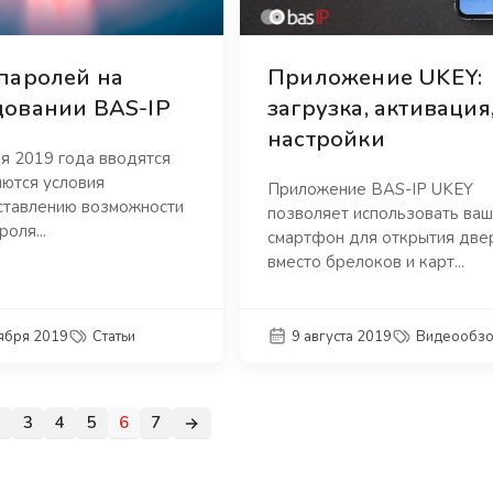
паролей на
Приложение UKEY:
довании BAS-IP
загрузка, активация
настройки
я 2019 года вводятся
яются условия
Приложение BAS-IP UKEY
ставлению возможности
позволяет использовать ваш
оля...
смартфон для открытия две
вместо брелоков и карт...
тября 2019
Статьи
9 августа 2019
Видеообз
2
3
4
5
6
7