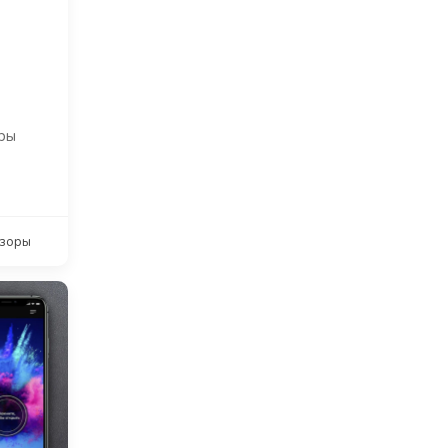
ры
зоры