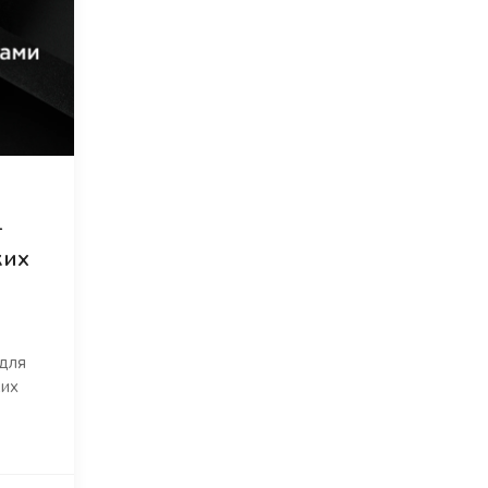
—
ких
для
ких