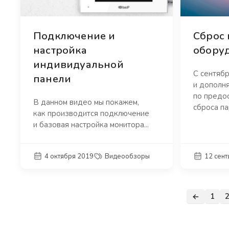
Подключение и
Сброс 
настройка
обору
индивидуальной
С сентябр
панели
и дополн
по предо
В данном видео мы покажем,
сброса пар
как производится подключение
и базовая настройка монитора...
4 октября 2019
Видеообзоры
12 сен
1