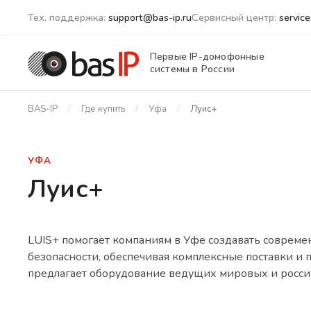
Тех. поддержка:
support@bas-ip.ru
Сервисный центр:
servic
Первые IP-домофонные
системы в России
BAS-IP
Где купить
Уфа
Луис+
УФА
Луис+
LUIS+ помогает компаниям в Уфе создавать соврем
безопасности, обеспечивая комплексные поставки и
предлагает оборудование ведущих мировых и росси