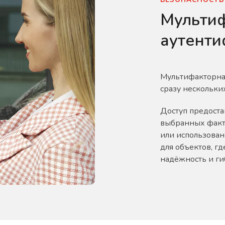
Мульти
аутент
Мультифакторна
сразу нескольких
Доступ предоста
выбранных факто
или использован
для объектов, г
надёжность и ги