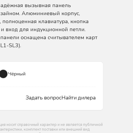
надёжная вызывная панель
зайном. Алюминиевый корпус,
, полноценная клавиатура, кнопка
и вход для индукционной петли.
панели оснащена считывателем карт
SL1-SL3).
Чёрный
Задать вопрос
Найти дилера
я носит справочный характер и не является публичной
актеристики, комплект поставки или внешний вид