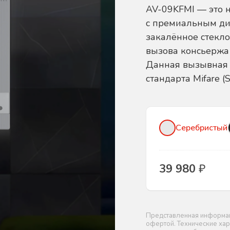
AV-09KFMI — это 
с премиальным ди
закалённое стекло
вызова консьержа 
Данная вызывная 
стандарта Mifare (
Серебристый
39 980
₽
Представленная информаци
офертой. Технические хар