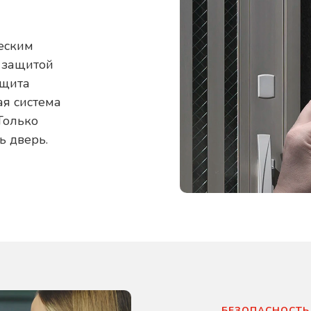
еским
й защитой
ащита
ая система
Только
ь дверь.
БЕЗОПАСНОСТЬ