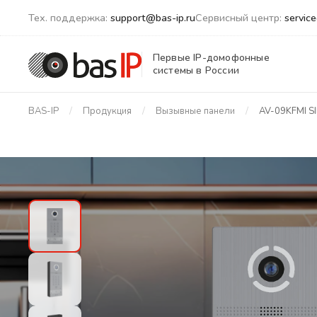
Тех. поддержка:
support@bas-ip.ru
Сервисный центр:
servic
Первые IP-домофонные
системы в России
BAS-IP
Продукция
Вызывные панели
AV-09KFМI S