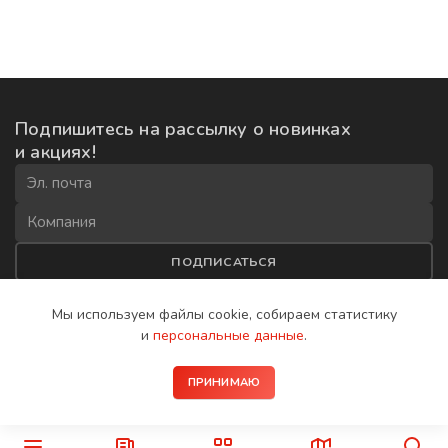
Подпишитесь на рассылку
о новинках
и акциях!
ПОДПИСАТЬСЯ
Соглашаюсь на
обработку данных
и получение рекламной
Мы используем файлы cookie, собираем
статистику
рассылки
и
персональные данные
.
2008−2026 © IP-домофоны BAS-IP
ПРИНИМАЮ
Политика конфиденциальности