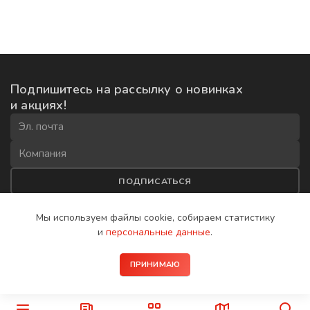
Подпишитесь на рассылку
о новинках
и акциях!
ПОДПИСАТЬСЯ
Соглашаюсь на
обработку данных
и получение рекламной
Мы используем файлы cookie, собираем
статистику
рассылки
и
персональные данные
.
2008−2026 © IP-домофоны BAS-IP
ПРИНИМАЮ
Политика конфиденциальности