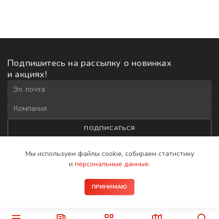
Подпишитесь на рассылку
о новинках
и акциях!
ПОДПИСАТЬСЯ
Соглашаюсь на
обработку данных
и получение рекламной
Мы используем файлы cookie, собираем
статистику
рассылки
и
персональные данные
.
2008−2026 © IP-домофоны BAS-IP
ПРИНИМАЮ
Политика конфиденциальности