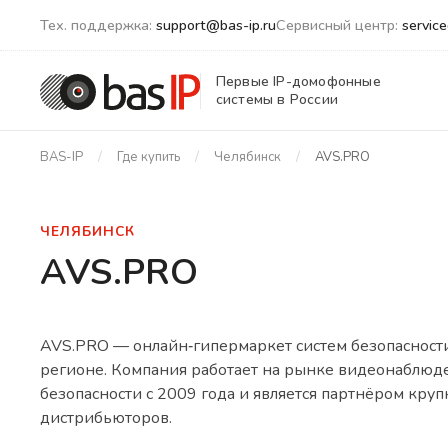
Тех. поддержка:
support@bas-ip.ru
Сервисный центр:
servic
Первые IP-домофонные
системы в России
BAS-IP
Где купить
Челябинск
AVS.PRO
ЧЕЛЯБИНСК
AVS.PRO
AVS.PRO — онлайн‑гипермаркет систем безопасност
регионе. Компания работает на рынке видеонаблюде
безопасности с 2009 года и является партнёром кру
дистрибьюторов.