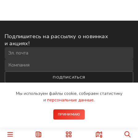
Подпишитесь на рассылку
о новинках
и акциях!
ПОДПИСАТЬСЯ
Соглашаюсь на
обработку данных
и получение рекламной
Мы используем файлы cookie, собираем
статистику
рассылки
и
персональные данные
.
2008−2026 © IP-домофоны BAS-IP
ПРИНИМАЮ
Политика конфиденциальности