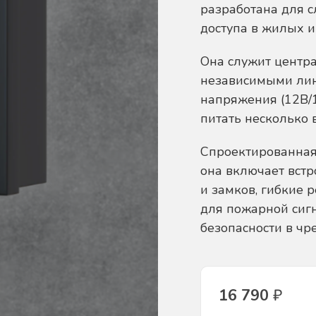
разработана для 
доступа в жилых и
Она служит центр
независимыми лин
напряжения (12В/1
питать несколько 
Спроектированная 
она включает вст
и замков, гибкие
для пожарной сиг
безопасности в чр
16 790
₽