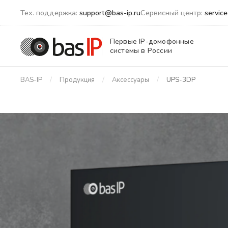
Тех. поддержка:
support@bas-ip.ru
Сервисный центр:
servic
Первые IP-домофонные
системы в России
BAS-IP
Продукция
Аксессуары
UPS-3DP