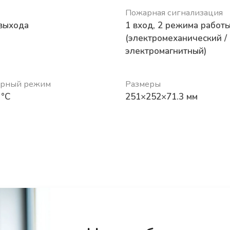
Пожарная сигнализация
 выхода
1 вход, 2 режима работ
(электромеханический /
электромагнитный)
урный режим
Размеры
 °C
251×252×71.3 мм